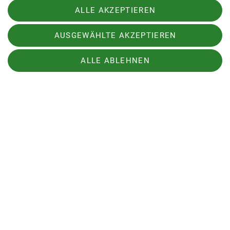
ALLE AKZEPTIEREN
AUSGEWÄHLTE AKZEPTIEREN
Sektion
ALLE ABLEHNEN
Downloads
Archiv
Sektion Hameln des Deutschen Alpenvereins e.V.
Fuhlenbreite 8
31789 Hameln
Telefon +4915204025660
Kontakt
Kontakt
Impressum
Datenschutz
Datenschutz-Einstellungen