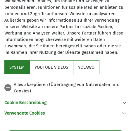
Jugendvollversamml
Wir verwenden Cookies, um Inhalte und Anzeigen zu
personalisieren, Funktionen für soziale Medien anbieten zu
können und Zugriffe auf unsere Website zu analysieren.
ung /
Außerdem geben wir Informationen zu Ihrer Verwendung
unserer Website an unsere Partner für soziale Medien,
Weihnachtsklettern
Werbung und Analysen weiter. Unsere Partner führen diese
Informationen möglicherweise mit weiteren Daten
zusammen, die Sie ihnen bereitgestellt haben oder die sie
im Rahmen Ihrer Nutzung der Dienste gesammelt haben.
am 29.11.2024 in der Turnhalle der
SYSTEM
YOUTUBE VIDEOS
YOLAWO
Eugen-Reintjes-Schule, Hameln
29.11.2024
Alles akzeptieren (Übertragung von Nutzerdaten und
Cookies)
News-Archiv
Sektion
Versammlung
Cookie Beschreibung
Zur
offiziellen Einladung
.
Verwendete Cookies