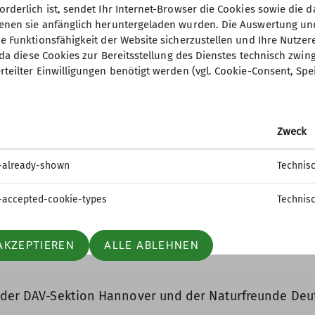
drand, Steinbachweg
orderlich ist, sendet Ihr Internet-Browser die Cookies sowie die 
denen sie anfänglich heruntergeladen wurden. Die Auswertung un
z Ziegenbuche
ie Funktionsfähigkeit der Website sicherzustellen und Ihre Nutzer
O, da diese Cookies zur Bereitsstellung des Dienstes technisch zw
sseinkehr)
rteilter Einwilligungen benötigt werden (vgl. Cookie-Consent, Spe
e Möglichkeit, sich mit Wasserflaschen zu versorgen.
Zweck
-already-shown
Technis
-accepted-cookie-types
Technis
AKZEPTIEREN
ALLE ABLEHNEN
t der DAV-Sektion Hannover und der Naturfreunde Deu