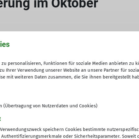
erung im Oktober
ies
che Wanderung am
zu personalisieren, Funktionen für soziale Medien anbieten zu k
8. Oktober 2022
an:
zu Ihrer Verwendung unserer Website an unsere Partner für sozi
se mit weiteren Daten zusammen, die Sie ihnen bereitgestellt ha
en (Übertragung von Nutzerdaten und Cookies)
g
ksackverpflegung. Ziel ist die Deisterhütte.
Verwendungszweck speichern Cookies bestimmte nutzerspezifisc
, Authentifizierungsmerkmale oder Sicherheitsparameter. Soweit