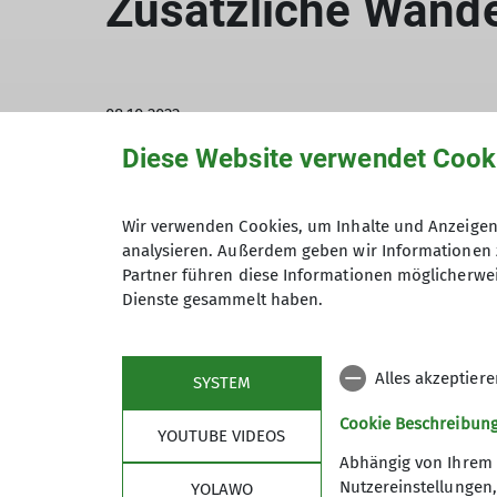
Zusätzliche Wand
08.10.2022
Diese Website verwendet Cook
News-Archiv
Wandern
Wolfgang Helmboldt bietet eine zusätzli
Wir verwenden Cookies, um Inhalte und Anzeigen 
analysieren. Außerdem geben wir Informationen 
Deister-Süntel-Marsch
Partner führen diese Informationen möglicherwei
Dienste gesammelt haben.
Wanderplan 2022
Alles akzeptier
SYSTEM
Deister-Süntel-Marsch
Cookie Beschreibun
YOUTUBE VIDEOS
ca. 55 km und ca. 1.250 Höhenmeter mit Ruc
Abhängig von Ihrem 
Nutzereinstellungen
YOLAWO