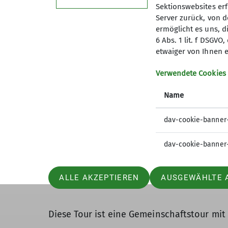
1. Etappe: 23 km bis Klein Süntel, am Wal
Sektionswebsites erf
Server zurück, von 
2. Etappe: 15 km bis Bad Münder, Parkplat
ermöglicht es uns, d
6 Abs. 1 lit. f DSGV
3. Etappe: 14 km bis Deisterhütte (Abschlu
etwaiger von Ihnen e
Nach Einkehr 3 km zurück zum Bahnhof.
Verwendete Cookies
In Klein Süntel und Bad Münder besteht di
Name
dav-cookie-banner
Start: 6.30 Uhr am Bahnhof Springe
dav-cookie-banner
Ziel: Deisterhütte
Ankunft: ca. 18.30 Uhr
ALLE AKZEPTIEREN
AUSGEWÄHLTE 
Diese Tour ist eine Gemeinschaftstour mi