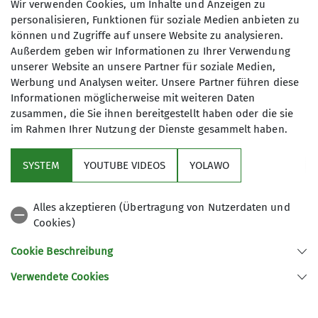
Das
Wir verwenden Cookies, um Inhalte und Anzeigen zu
personalisieren, Funktionen für soziale Medien anbieten zu
können und Zugriffe auf unsere Website zu analysieren.
Ausbildungsprogram
Außerdem geben wir Informationen zu Ihrer Verwendung
unserer Website an unsere Partner für soziale Medien,
m ist online
Werbung und Analysen weiter. Unsere Partner führen diese
Informationen möglicherweise mit weiteren Daten
zusammen, die Sie ihnen bereitgestellt haben oder die sie
im Rahmen Ihrer Nutzung der Dienste gesammelt haben.
10.01.2022
SYSTEM
YOUTUBE VIDEOS
YOLAWO
News-Archiv
Sektion
Alles akzeptieren (Übertragung von Nutzerdaten und
Cookies)
Das Ausbildungsprogramm ist nun online, so dass
ihr euch für die Kurse und Touren anmelden
Cookie Beschreibung
könnt. Ihr findet dies im linken Menü oder
Verwendete Cookies
hier:
Link