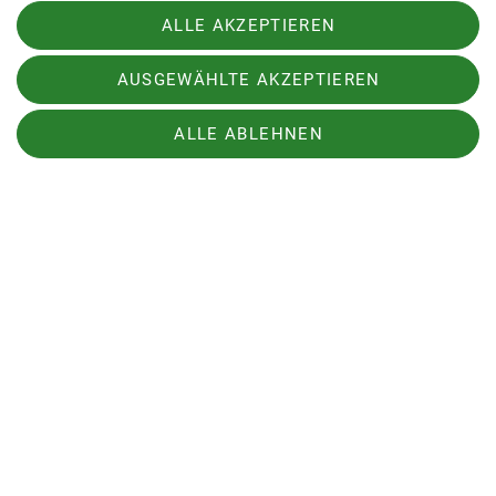
ALLE AKZEPTIEREN
AUSGEWÄHLTE AKZEPTIEREN
Sektion
ALLE ABLEHNEN
Downloads
Archiv
Sektion Hameln des Deutschen Alpenvereins e.V.
Fuhlenbreite 8
31789 Hameln
Telefon +4915204025660
Kontakt
Kontakt
Impressum
Datenschutz
Datenschutz-Einstellungen