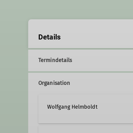
Details
Termindetails
Organisation
Wolfgang Helmboldt
05151-53415
0160-9418 