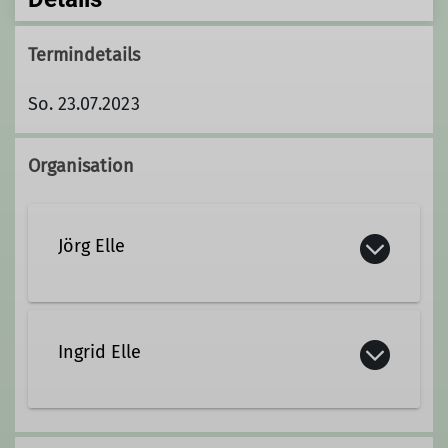
Termindetails
So. 23.07.2023
Organisation
Jörg Elle
05281 / 606417
Ingrid Elle
0175 / 3261 091
ingrid.elle@web.de
05281 / 606417