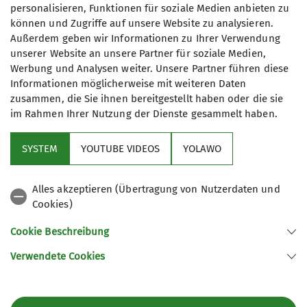
Archiv Wandern
personalisieren, Funktionen für soziale Medien anbieten zu
können und Zugriffe auf unsere Website zu analysieren.
Außerdem geben wir Informationen zu Ihrer Verwendung
unserer Website an unsere Partner für soziale Medien,
Werbung und Analysen weiter. Unsere Partner führen diese
Informationen möglicherweise mit weiteren Daten
zusammen, die Sie ihnen bereitgestellt haben oder die sie
im Rahmen Ihrer Nutzung der Dienste gesammelt haben.
Sektion
SYSTEM
YOUTUBE VIDEOS
YOLAWO
Downloads
Alles akzeptieren (Übertragung von Nutzerdaten und
Cookies)
Archiv
Cookie Beschreibung
Verwendete Cookies
Sektion Hameln des Deutschen Alpenvereins e.V.
Fuhlenbreite 8
31789 Hameln