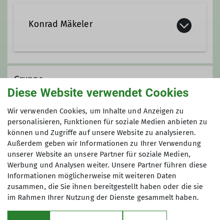
Konrad Mäkeler
05153-803059
Gruppe
0176 / 5228 6789
Diese Website verwendet Cookies
konrad.maekeler@dav-hameln.de
Wir verwenden Cookies, um Inhalte und Anzeigen zu
Archiv Wandern
personalisieren, Funktionen für soziale Medien anbieten zu
können und Zugriffe auf unsere Website zu analysieren.
Außerdem geben wir Informationen zu Ihrer Verwendung
Ämter
unserer Website an unsere Partner für soziale Medien,
Werbung und Analysen weiter. Unsere Partner führen diese
Schatzmeister*in
Informationen möglicherweise mit weiteren Daten
zusammen, die Sie ihnen bereitgestellt haben oder die sie
im Rahmen Ihrer Nutzung der Dienste gesammelt haben.
Sektion