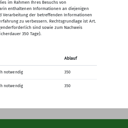
 dies im Rahmen Ihres Besuchs von
darin enthaltenen Informationen an diejenigen
d Verarbeitung der betreffenden Informationen
erfahrung zu verbessern. Rechtsgrundlage ist Art.
Sektion Hameln des
ingenderforderlich sind sowie zum Nachweis
icherdauer 350 Tage).
Deutschen Alpenvereins e.V.
Fuhlenbreite 8
31789 Hameln
Ablauf
Telefon +4915204025660
ch notwendig
350
Kontakt
ch notwendig
350