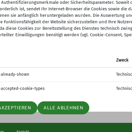
, Authentifizierungsmerkmale oder Sicherheitsparameter. Soweit
orderlich ist, sendet Ihr Internet-Browser die Cookies sowie die 
denen sie anfänglich heruntergeladen wurden. Die Auswertung un
ie Funktionsfähigkeit der Website sicherzustellen und Ihre Nutzer
O, da diese Cookies zur Bereitsstellung des Dienstes technisch zw
rteilter Einwilligungen benötigt werden (vgl. Cookie-Consent, Spe
nloads
Archiv
blätter
Hameln alpin
orama Ausrüstung
News
Zweck
rama Nachhaltigkeit
Termine
rama Sicherheit
75 Jahre DAV Sektion Hameln
-already-shown
Technis
lpin Hefte
Kurse
sheft 75 Jahre
Touren
-accepted-cookie-types
Technis
Wandern
Vorträge
AKZEPTIEREN
ALLE ABLEHNEN