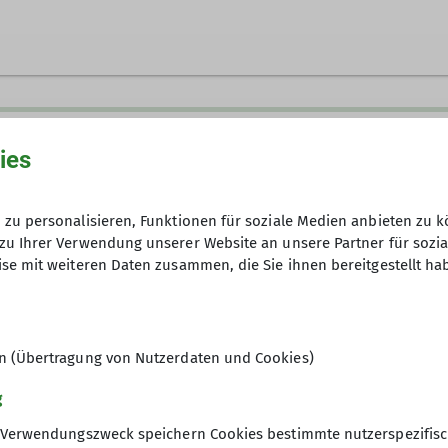
über das
Webportal
ies
zu personalisieren, Funktionen für soziale Medien anbieten zu k
31.03.2024
zu Ihrer Verwendung unserer Website an unsere Partner für sozi
se mit weiteren Daten zusammen, die Sie ihnen bereitgestellt ha
Kosten für Anreise, Unterkunft, Verp
jeder Teilnehmer selbst.
en (Übertragung von Nutzerdaten und Cookies)
g
Verwendungszweck speichern Cookies bestimmte nutzerspezifisc