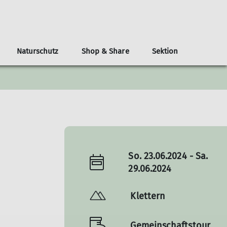
Naturschutz
Shop & Share
Sektion
atzung
Informationsmaterial
Benutzerordnung
Materialverleih
Klimaschutz und Bilanzierung
Reisekostenabrechnung
Wandergruppe
DAV Merkblätter
Erfassungsbögen für Aktivitäten
DAV Panorama Ausrüstung
Klimafonds und Klimaneutral bis 2030
DAV Panorama Nachhaltigkeit
DAV Panorama Sicherheit
So. 23.06.2024 - Sa.
29.06.2024
Klettern
Gemeinschaftstour