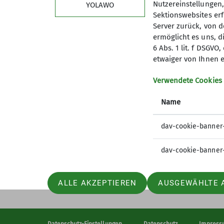
Nutzereinstellungen
YOLAWO
Sektionswebsites erf
Server zurück, von 
ermöglicht es uns, d
6 Abs. 1 lit. f DSGV
etwaiger von Ihnen e
Sektion
Dow
Verwendete Cookies
Vorstand
DAV Merk
Trainer
DAV Pan
Name
Trainervorstellung
DAV Pano
Jugendleiter
DAV Pano
dav-cookie-banner
Jugendleiter-Vorstellung
Hameln A
Mitgliedsantrag
Jubiläum
dav-cookie-banner
Beitragssätze
ALLE AKZEPTIEREN
AUSGEWÄHLTE 