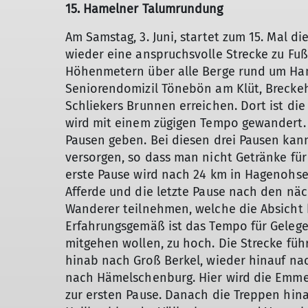
15. Hamelner Talumrundung
Am Samstag, 3. Juni, startet zum 15. Mal 
wieder eine anspruchsvolle Strecke zu Fuß 
Höhenmetern über alle Berge rund um Ham
Seniorendomizil Tönebön am Klüt, Breckeh
Schliekers Brunnen erreichen. Dort ist di
wird mit einem zügigen Tempo gewandert. 
Pausen geben. Bei diesen drei Pausen kan
versorgen, so dass man nicht Getränke fü
erste Pause wird nach 24 km in Hagenohsen
Afferde und die letzte Pause nach den näc
Wanderer teilnehmen, welche die Absicht 
Erfahrungsgemäß ist das Tempo für Gelegen
mitgehen wollen, zu hoch. Die Strecke füh
hinab nach Groß Berkel, wieder hinauf na
nach Hämelschenburg. Hier wird die Emm
zur ersten Pause. Danach die Treppen hin