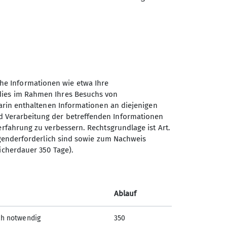
he Informationen wie etwa Ihre
 dies im Rahmen Ihres Besuchs von
darin enthaltenen Informationen an diejenigen
d Verarbeitung der betreffenden Informationen
erfahrung zu verbessern. Rechtsgrundlage ist Art.
Sektion Hameln des
ingenderforderlich sind sowie zum Nachweis
icherdauer 350 Tage).
Deutschen Alpenvereins e.V.
Fuhlenbreite 8
31789 Hameln
Ablauf
Telefon +4915204025660
ch notwendig
350