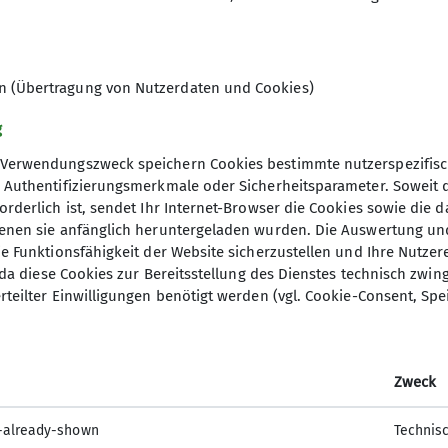
en (Übertragung von Nutzerdaten und Cookies)
g
Verwendungszweck speichern Cookies bestimmte nutzerspezifisc
, Authentifizierungsmerkmale oder Sicherheitsparameter. Soweit
orderlich ist, sendet Ihr Internet-Browser die Cookies sowie die 
denen sie anfänglich heruntergeladen wurden. Die Auswertung un
ie Funktionsfähigkeit der Website sicherzustellen und Ihre Nutzer
O, da diese Cookies zur Bereitsstellung des Dienstes technisch zw
rteilter Einwilligungen benötigt werden (vgl. Cookie-Consent, Spe
nloads
Archiv
blätter
Hameln alpin
orama Ausrüstung
News
Zweck
rama Nachhaltigkeit
Termine
rama Sicherheit
75 Jahre DAV Sektion Hameln
-already-shown
Technis
lpin Hefte
Kurse