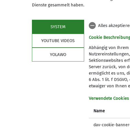
Archiv Wandern
Dienste gesammelt haben.
Alles akzeptier
SYSTEM
Cookie Beschreibun
YOUTUBE VIDEOS
Abhängig von Ihrem 
Nutzereinstellungen
YOLAWO
Sektionswebsites erf
Server zurück, von 
ermöglicht es uns, d
6 Abs. 1 lit. f DSGV
etwaiger von Ihnen e
Sektion
Dow
Verwendete Cookies
Vorstand
DAV Merk
Trainer
DAV Pan
Name
Trainervorstellung
DAV Pano
Jugendleiter
DAV Pano
dav-cookie-banner
Jugendleiter-Vorstellung
Hameln A