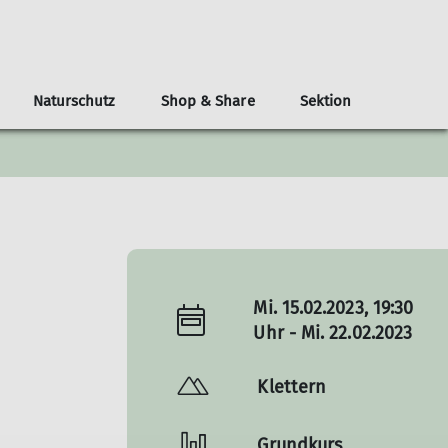
Naturschutz
Shop & Share
Sektion
atzung
Informationsmaterial
Benutzerordnung
Materialverleih
Klimaschutz und Bilanzierung
Reisekostenabrechnung
Wandergruppe
DAV Merkblätter
Erfassungsbögen für Aktivitäten
DAV Panorama Ausrüstung
Klimafonds und Klimaneutral bis 2030
DAV Panorama Nachhaltigkeit
DAV Panorama Sicherheit
Mi. 15.02.2023, 19:30
Uhr - Mi. 22.02.2023
Klettern
Grundkurs