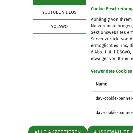
Cookie Beschreibun
YOUTUBE VIDEOS
Abhängig von Ihrem 
Nutzereinstellungen
YOLAWO
Sektionswebsites erf
Server zurück, von 
ermöglicht es uns, d
6 Abs. 1 lit. f DSGV
etwaiger von Ihnen e
Sektion
Dow
Verwendete Cookies
Vorstand
DAV Merk
Trainer
DAV Pan
Name
Trainervorstellung
DAV Pano
Jugendleiter
DAV Pano
dav-cookie-banner
Jugendleiter-Vorstellung
Hameln A
Mitgliedsantrag
Jubiläum
dav-cookie-banner
Beitragssätze
ALLE AKZEPTIEREN
AUSGEWÄHLTE 