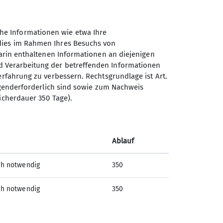
he Informationen wie etwa Ihre
 dies im Rahmen Ihres Besuchs von
darin enthaltenen Informationen an diejenigen
d Verarbeitung der betreffenden Informationen
erfahrung zu verbessern. Rechtsgrundlage ist Art.
Sektion Hameln des
ingenderforderlich sind sowie zum Nachweis
icherdauer 350 Tage).
Deutschen Alpenvereins e.V.
Fuhlenbreite 8
31789 Hameln
Ablauf
Telefon +4915204025660
ch notwendig
350
Kontakt
ch notwendig
350