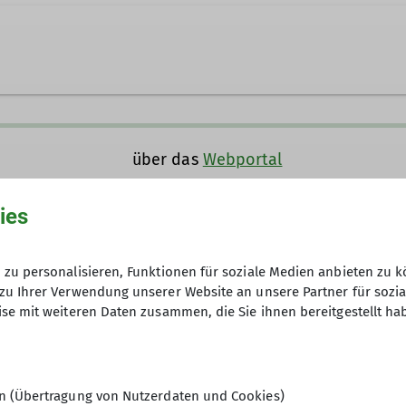
über das
Webportal
ies
zu personalisieren, Funktionen für soziale Medien anbieten zu k
10 €
zu Ihrer Verwendung unserer Website an unsere Partner für sozi
Kosten: 20,- Euro inkl. Kletterschein
se mit weiteren Daten zusammen, die Sie ihnen bereitgestellt ha
4
en (Übertragung von Nutzerdaten und Cookies)