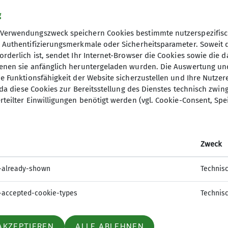
g
Verwendungszweck speichern Cookies bestimmte nutzerspezifisc
, Authentifizierungsmerkmale oder Sicherheitsparameter. Soweit
orderlich ist, sendet Ihr Internet-Browser die Cookies sowie die 
denen sie anfänglich heruntergeladen wurden. Die Auswertung un
ie Funktionsfähigkeit der Website sicherzustellen und Ihre Nutzer
O, da diese Cookies zur Bereitsstellung des Dienstes technisch zw
rteilter Einwilligungen benötigt werden (vgl. Cookie-Consent, Spe
nloads
Archiv
blätter
Hameln alpin
orama Ausrüstung
News
Zweck
rama Nachhaltigkeit
Termine
rama Sicherheit
75 Jahre DAV Sektion Hameln
-already-shown
Technis
lpin Hefte
Kurse
sheft 75 Jahre
Touren
-accepted-cookie-types
Technis
Wandern
Vorträge
AKZEPTIEREN
ALLE ABLEHNEN