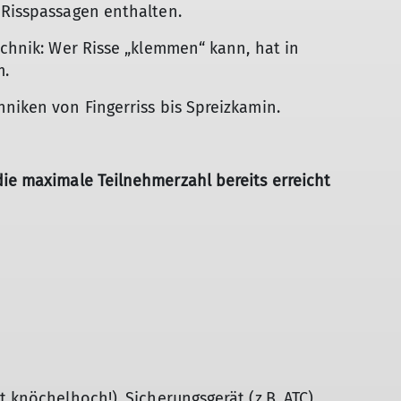
 Risspassagen enthalten.
echnik: Wer Risse „klemmen“ kann, hat in
m.
hniken von Fingerriss bis Spreizkamin.
die maximale Teilnehmerzahl bereits erreicht
t knöchelhoch!), Sicherungsgerät (z.B. ATC),