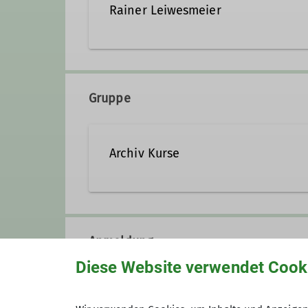
Rainer Leiwesmeier
rainer.leiwesmeier@dav-ha
Gruppe
Qualifikationen
Archiv Kurse
Trainer C Sportklettern
Zusatzq
Trainer B Alpinklettern
Anmeldung
Diese Website verwendet Cook