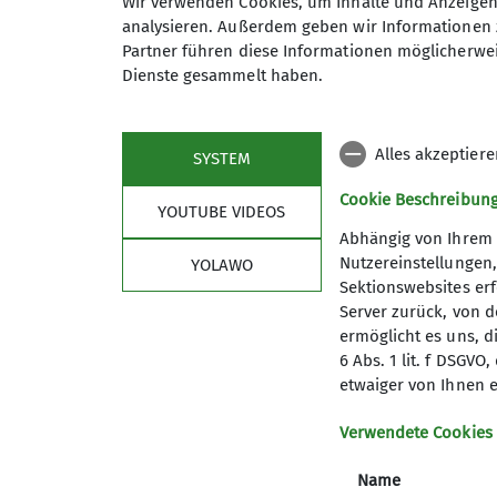
Wir verwenden Cookies, um Inhalte und Anzeigen 
Preis
analysieren. Außerdem geben wir Informationen 
Partner führen diese Informationen möglicherwei
Dienste gesammelt haben.
Maximale Teilnehmeranzahl
Alles akzeptier
SYSTEM
Cookie Beschreibun
YOUTUBE VIDEOS
Abhängig von Ihrem 
Nutzereinstellungen
YOLAWO
Sektionswebsites erf
Server zurück, von 
ermöglicht es uns, d
6 Abs. 1 lit. f DSGV
etwaiger von Ihnen e
Sektion
Dow
Verwendete Cookies
Vorstand
DAV Merk
Trainer
DAV Pan
Name
Trainervorstellung
DAV Pano