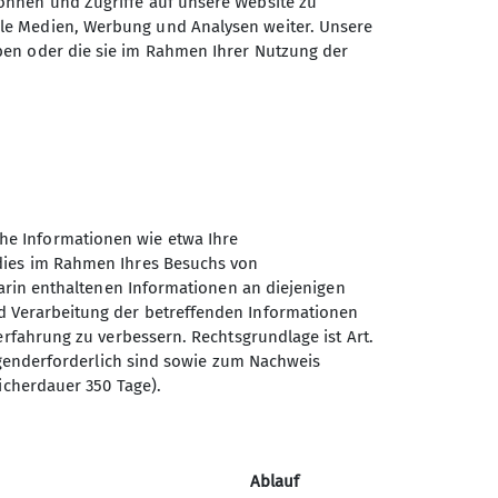
önnen und Zugriffe auf unsere Website zu
ale Medien, Werbung und Analysen weiter. Unsere
chtung
ben oder die sie im Rahmen Ihrer Nutzung der
he Informationen wie etwa Ihre
 dies im Rahmen Ihres Besuchs von
darin enthaltenen Informationen an diejenigen
d Verarbeitung der betreffenden Informationen
erfahrung zu verbessern. Rechtsgrundlage ist Art.
Sektion Hameln des
ingenderforderlich sind sowie zum Nachweis
icherdauer 350 Tage).
Deutschen Alpenvereins e.V.
Fuhlenbreite 8
31789 Hameln
Ablauf
Telefon +4915204025660