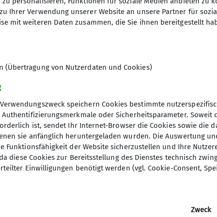
zu personalisieren, Funktionen für soziale Medien anbieten zu k
25 € pro Tag
zu Ihrer Verwendung unserer Website an unsere Partner für sozi
Sonstige Kosten: Fahrt, ggf. Überna
se mit weiteren Daten zusammen, die Sie ihnen bereitgestellt ha
3
en (Übertragung von Nutzerdaten und Cookies)
g
Verwendungszweck speichern Cookies bestimmte nutzerspezifisc
, Authentifizierungsmerkmale oder Sicherheitsparameter. Soweit
orderlich ist, sendet Ihr Internet-Browser die Cookies sowie die 
denen sie anfänglich heruntergeladen wurden. Die Auswertung un
ie Funktionsfähigkeit der Website sicherzustellen und Ihre Nutzer
O, da diese Cookies zur Bereitsstellung des Dienstes technisch zw
rteilter Einwilligungen benötigt werden (vgl. Cookie-Consent, Spe
nloads
Archiv
blätter
Hameln alpin
orama Ausrüstung
News
Zweck
rama Nachhaltigkeit
Termine