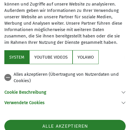
können und Zugriffe auf unsere Website zu analysieren.
Postkarten
Außerdem geben wir Informationen zu Ihrer Verwendung
unserer Website an unsere Partner für soziale Medien,
Werbung und Analysen weiter. Unsere Partner führen diese
Informationen möglicherweise mit weiteren Daten
zusammen, die Sie ihnen bereitgestellt haben oder die sie
28.01.2024
im Rahmen Ihrer Nutzung der Dienste gesammelt haben.
SYSTEM
YOUTUBE VIDEOS
YOLAWO
News-Archiv
Wir haben Euch einige rund 100 Jahre alte
Alles akzeptieren (Übertragung von Nutzerdaten und
Postkarten
aus dem Allgäu zusammengestellt.
Cookies)
Viel Spaß beim Stöbern durch Berglandschaften,
Cookie Beschreibung
Hütten und winterliche Orte.
Verwendete Cookies
ALLE AKZEPTIEREN