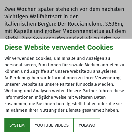
Zwei Wochen später stehe ich vor dem nächsten
wichtigen Wallfahrtsort in den
italienischen Bergen: Der Rocciamelone, 3.538m,
mit Kapelle und großer Madonnenstatue auf dem
Gipfel. Zum Sonnenaufgang sind wir zu dritt am
Gipfel und genießen die völlige Stille über den
Diese Website verwendet Cookies
Wolken. Im Abstieg kommen uns Menschen – eine
Wir verwenden Cookies, um Inhalte und Anzeigen zu
Menge Menschen – entgegen.
personalisieren, Funktionen für soziale Medien anbieten zu
können und Zugriffe auf unsere Website zu analysieren.
Viele haben Blumen dabei für die Madonna, ein
Außerdem geben wir Informationen zu Ihrer Verwendung
Italiener schleppt sogar sein Rennrad
unserer Website an unsere Partner für soziale Medien,
hinauf – und anschließend wieder hinunter!
Werbung und Analysen weiter. Unsere Partner führen diese
Informationen möglicherweise mit weiteren Daten
zusammen, die Sie ihnen bereitgestellt haben oder die sie
im Rahmen Ihrer Nutzung der Dienste gesammelt haben.
SYSTEM
YOUTUBE VIDEOS
YOLAWO