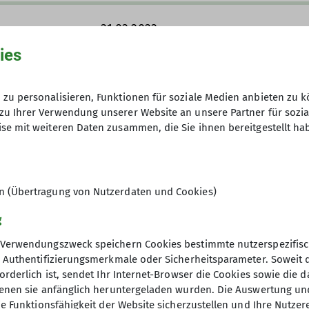
31.03.2023
ies
Die Kosten für die An- und Abreise,
zu personalisieren, Funktionen für soziale Medien anbieten zu k
sonstige Auslagen tragen die Teiln
zu Ihrer Verwendung unserer Website an unsere Partner für sozi
Ebenso sind diese für ihre Versicher
se mit weiteren Daten zusammen, die Sie ihnen bereitgestellt ha
8
en (Übertragung von Nutzerdaten und Cookies)
g
Verwendungszweck speichern Cookies bestimmte nutzerspezifisc
, Authentifizierungsmerkmale oder Sicherheitsparameter. Soweit
orderlich ist, sendet Ihr Internet-Browser die Cookies sowie die 
denen sie anfänglich heruntergeladen wurden. Die Auswertung un
ie Funktionsfähigkeit der Website sicherzustellen und Ihre Nutzer