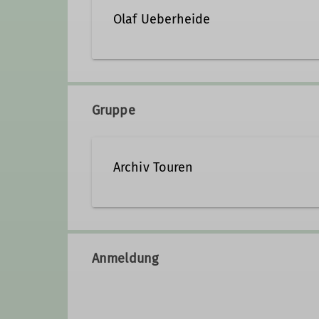
Olaf Ueberheide
olaf.ueberheide@dav-hame
Gruppe
Archiv Touren
Anmeldung