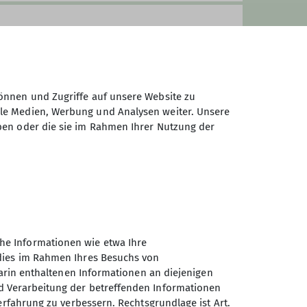
 Verpflegung, Übernachtung und
önnen und Zugriffe auf unsere Website zu
ehmerinnen und Teilnehmer selbst.
ale Medien, Werbung und Analysen weiter. Unsere
ung selbst verantwortlich.
ben oder die sie im Rahmen Ihrer Nutzung der
he Informationen wie etwa Ihre
 dies im Rahmen Ihres Besuchs von
darin enthaltenen Informationen an diejenigen
d Verarbeitung der betreffenden Informationen
erfahrung zu verbessern. Rechtsgrundlage ist Art.