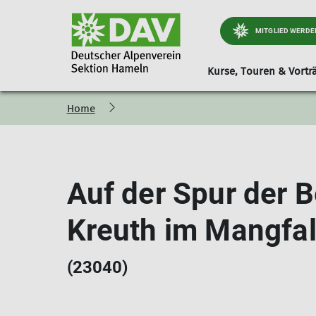
MITGLIED WERDE
Kurse, Touren & Vortr
Home
Vorstand
Kurse & Touren
Jugendgruppe
Kooperation ERS
Berichte
Alpenvereinsbuch
Trainer
Wander
Ju
Kontakt
Galerie
Trainervorstellung
Ju
Wanderleiter
Ju
Auf der Spur der B
Kreuth im Mangfal
(23040)