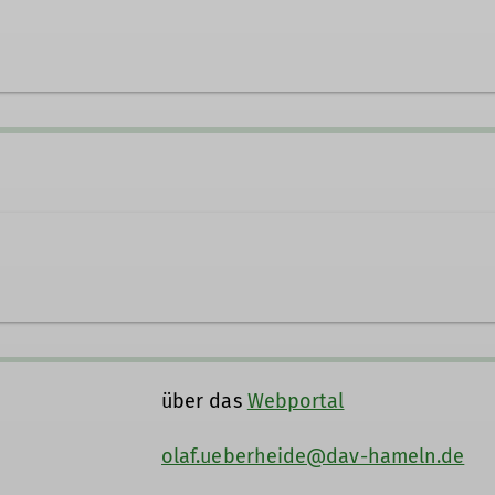
ln.de
über das
Webportal
olaf.ueberheide@dav-hameln.de