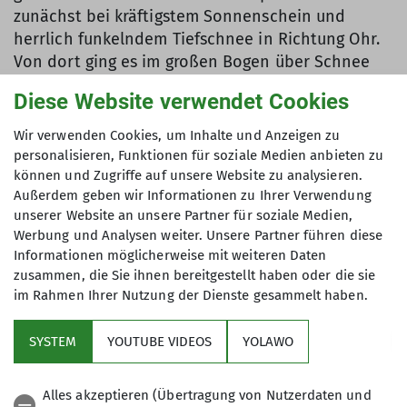
zunächst bei kräftigstem Sonnenschein und
herrlich funkelndem Tiefschnee in Richtung Ohr.
Von dort ging es im großen Bogen über Schnee
bedeckte Felder nach Groß Berkel. Die Spuren
Diese Website verwendet Cookies
durch den frischen Tiefschnee mussten wir
diesmal selber vorgeben, sodass unser Kreislauf
Wir verwenden Cookies, um Inhalte und Anzeigen zu
gut in Schwung kam. Nach erfolgreichem
personalisieren, Funktionen für soziale Medien anbieten zu
Passieren der Hauptstraße in Groß Berkel konnten
können und Zugriffe auf unsere Website zu analysieren.
Außerdem geben wir Informationen zu Ihrer Verwendung
wir unsere Wanderroute auf einer
unserer Website an unsere Partner für soziale Medien,
dicken Schneeschicht fortsetzen. Eine Pause mit
Werbung und Analysen weiter. Unsere Partner führen diese
selbst gebackenem Kuchen durfte
Informationen möglicherweise mit weiteren Daten
zwischendurch natürlich nicht fehlen, sodass wir
zusammen, die Sie ihnen bereitgestellt haben oder die sie
uns während eines Sonnenbads ausgiebig
im Rahmen Ihrer Nutzung der Dienste gesammelt haben.
stärken konnten.
SYSTEM
YOUTUBE VIDEOS
YOLAWO
Als nächstes erwartete uns ein längerer Aufstieg
zur Riepenburg. Auf dem Weg beobachteten wir
viele begeisterte Schlittenfahrer und sogar ein
Alles akzeptieren (Übertragung von Nutzerdaten und